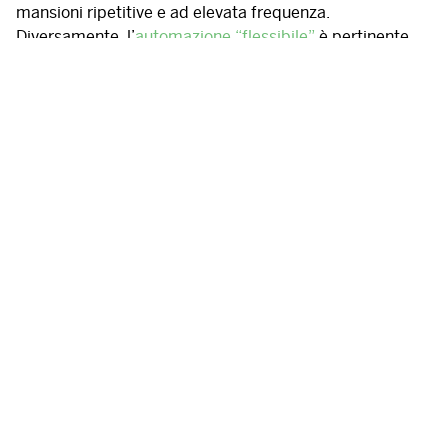
mansioni ripetitive e ad elevata frequenza.
Diversamente, l’
automazione “flessibile”
è pertinente
alla gestione di materiali e prodotti, quindi alla logistica
in generale, con le macchine automatiche che possono
muoversi autonomamente nell’area di lavoro.