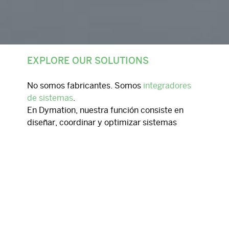
EXPLORE OUR SOLUTIONS
No somos fabricantes. Somos
integradores
de sistemas
.
En Dymation, nuestra función consiste en
diseñar, coordinar y optimizar sistemas
intralogísticos combinando tecnologías de
socios líderes a nivel mundial en una solución
unificada.
En lugar de centrarnos en productos
individuales, creamos ecosistemas integrales
en los que el hardware, el software y los
procesos funcionan en perfecta armonía.