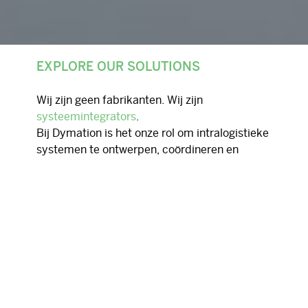
EXPLORE OUR SOLUTIONS
Wij zijn geen fabrikanten. Wij zijn
systeemintegrators
.
Bij Dymation is het onze rol om intralogistieke
systemen te ontwerpen, coördineren en
optimaliseren door technologieën van
toonaangevende wereldwijde partners te
combineren tot één geïntegreerde oplossing.
In plaats van ons te richten op individuele
producten, creëren we complete
ecosystemen waarin hardware, software en
processen perfect op elkaar aansluiten.